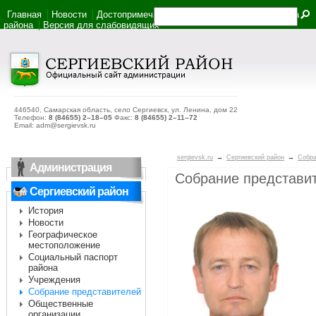
Главная
Новости
Достопримечательности
Фотоальбом
Карта
района
Версия для слабовидящих
446540, Самарская область, село Сергиевск, ул. Ленина, дом 22
Телефон:
8 (84655) 2–18–05
Факс:
8 (84655) 2–11–72
Email: adm@sergievsk.ru
sergievsk.ru
→
Сергиевский район
→
Собра
Администрация
Собрание представи
Сергиевский район
История
Новости
Географическое
местоположение
Социальный паспорт
района
Учреждения
Собрание представителей
Общественные
организации