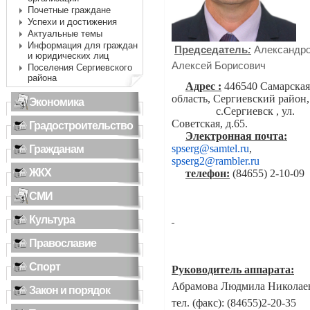
Почетные граждане
Успехи и достижения
Актуальные темы
Информация для граждан
Председатель
:
Александр
и юридических лиц
Алексей Борисович
Поселения Сергиевского
района
Адрес :
446540 Самарская
область, Сергиевский район,
Экономика
с.
Сергиевск , ул.
Советская, д.65.
Градостроительство
Электронная почта:
spserg@samtel.ru
,
Гражданам
spserg2@rambler.ru
ЖКХ
телефон:
(84655) 2-10-09
СМИ
Культура
Православие
Спорт
Руководитель аппарата:
Абрамова Людмила Николае
Закон и порядок
тел. (факс):
(84655)
2-20-35