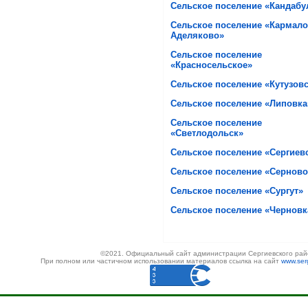
Сельское поселение «Кандабу
Сельское поселение «Кармало
Аделяково»
Сельское поселение
«Красносельское»
Сельское поселение «Кутузов
Сельское поселение «Липовка
Сельское поселение
«Светлодольск»
Сельское поселение «Сергиев
Сельское поселение «Серново
Сельское поселение «Сургут»
Сельское поселение «Черновк
©2021. Официальный сайт администрации Сергиевского рай
При полном или частичном использовании материалов ссылка на сайт
www.serg