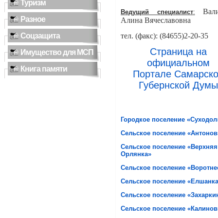
Туризм
Вали
Ведущий специалист
:
Разное
Алина Вячеславовна
Соцзащита
тел. (факс): (84655)2-20-35
Страница на
Имущество для МСП
официальном
Книга памяти
Портале
Самарск
Губернской Думы
Городкое поселение «Суходол
Сельское поселение «Антонов
Сельское поселение «Верхняя
Орлянка»
Сельское поселение «Воротне
Сельское поселение «Елшанк
Сельское поселение «Захарки
Сельское поселение «Калинов