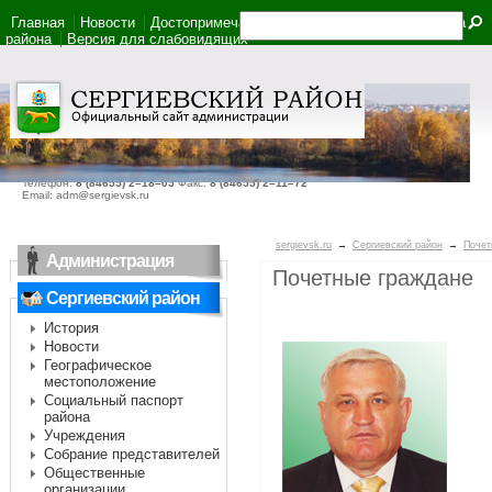
Главная
Новости
Достопримечательности
Фотоальбом
Карта
района
Версия для слабовидящих
446540, Самарская область, село Сергиевск, ул. Ленина, дом 22
Телефон:
8 (84655) 2–18–05
Факс:
8 (84655) 2–11–72
Email: adm@sergievsk.ru
sergievsk.ru
→
Сергиевский район
→
Почет
Администрация
Почетные граждане
Сергиевский район
История
Новости
Географическое
местоположение
Социальный паспорт
района
Учреждения
Собрание представителей
Общественные
организации