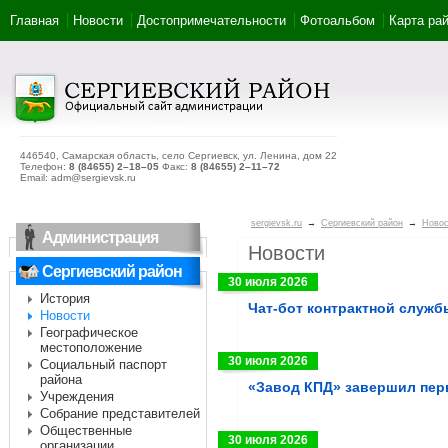
Главная
Новости
Достопримечательности
Фотоальбом
Карта ра
446540, Самарская область, село Сергиевск, ул. Ленина, дом 22
Телефон:
8 (84655) 2–18–05
Факс:
8 (84655) 2–11–72
Email: adm@sergievsk.ru
sergievsk.ru
→
Сергиевский район
→
Новос
Администрация
Новости
Сергиевский район
30 июля 2026
История
Чат-бот контрактной служ
Новости
Географическое
местоположение
30 июля 2026
Социальный паспорт
района
«Завод КПД» завершил пер
Учреждения
Собрание представителей
Общественные
30 июля 2026
организации