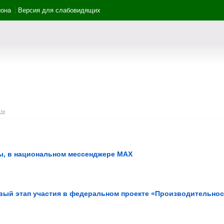
йона
Версия для слабовидящих
ти
бы, в национальном мессенджере MAX
вый этап участия в федеральном проекте «Производительнос