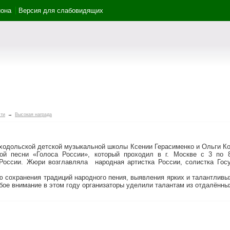
йона
Версия для слабовидящих
ти
→
Высокая награда
ьской детской музыкальной школы Ксении Герасименко и Ольги Коно
ной песни «Голоса России», который проходил в г. Москве с 3 по 
 России. Жюри возглавляла народная артистка России, солистка Госу
ранения традиций народного пения, выявления ярких и талантливых 
бое внимание в этом году организаторы уделили талантам из отдалённы