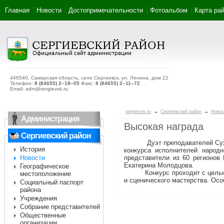
Главная
Новости
Достопримечательности
Фотоальбом
Карта ра
446540, Самарская область, село Сергиевск, ул. Ленина, дом 22
Телефон:
8 (84655) 2–18–05
Факс:
8 (84655) 2–11–72
Email: adm@sergievsk.ru
sergievsk.ru
→
Сергиевский район
→
Новос
Администрация
Высокая награда
Сергиевский район
Дуэт преподавателей Суходол
История
конкурса исполнителей народ
Новости
представители из 60 регионов
Екатерина Молодцова.
Географическое
Конкурс проходит с целью сох
местоположение
и сценического мастерства. Осо
Социальный паспорт
района
Учреждения
Собрание представителей
Общественные
организации