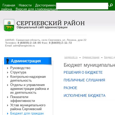
Главная
Новости
Достопримечательности
Фотоальбом
Карта
района
Версия для слабовидящих
446540, Самарская область, село Сергиевск, ул. Ленина, дом 22
Телефон:
8 (84655) 2–18–05
Факс:
8 (84655) 2–11–72
Email: adm@sergievsk.ru
sergievsk.ru
→
Администрация
→
Бюджет д
Администрация
Бюджет муниципально
Руководство
Структура
РЕШЕНИЯ О БЮДЖЕТЕ
Контрольно-надзорная
ПУБЛИЧНЫЕ СЛУШАНИЯ
деятельность
Отделы и управления
РАЗНОЕ
администрации района и
их деятельность
ИСПОЛНЕНИЕ БЮДЖЕТА
Показатели
эффективности
Устав муниципального
района Сергиевский
Бюджет для граждан